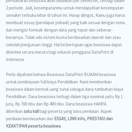
pendaftaran beasiswa akan diadakan per semester, terbagi dalam
2 periode. Jadi, kesempatanmu untuk mendapatkan kesempatan
semakin terbuka lebar di tahun ini. Harap diingat, Kamu juga harus
membuat essay (pendapat pribadi) yang baik sesuai dengan tema
dan mengisi formulir dengan data yang tepat dan sebenar-
benarnya. Tidak ada sistem kuota berdasarkan daerah dan atau
sekolah/perguruan tinggi. Hal ini bertujuan agar beasiswa dapat
diterima secara merata bagi seluruh pengguna DataPrint di
Indonesia.
Perlu dipahami bahwa Beasiswa DataPrint BUKAN beasiswa
untuk pembiayaan full biaya Pendidikan. Kami memberikan
beasiswa dalam bentuk uang tunai sebagai dana tambahan biaya
Pendidikan. Dana beasiswa terbagi dalam tiga nominal yaitu Rp 1
juta, Rp 700 ribu dan Rp 400 ribu. Dana beasiswa HANYA
diberikan
satu kali
bagi peserta yang lolos penilaian. Aspek
penilaian berdasarkan dari
ESSAY, LINK info, PRESTASI dan
KEAKTIFAN peserta beasiswa.