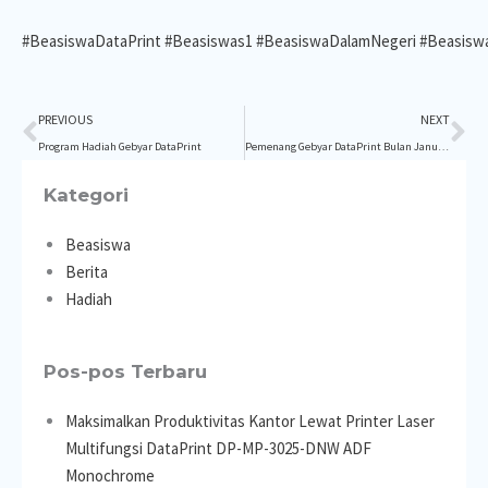
#BeasiswaDataPrint
#Beasiswas1
#BeasiswaDalamNegeri
#Beasiswa
Prev
Ne
PREVIOUS
NEXT
Program Hadiah Gebyar DataPrint
Pemenang Gebyar DataPrint Bulan Januari
Kategori
Beasiswa
Berita
Hadiah
Pos-pos Terbaru
Maksimalkan Produktivitas Kantor Lewat Printer Laser
Multifungsi DataPrint DP-MP-3025-DNW ADF
Monochrome