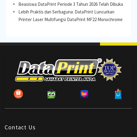
Beasiswa DataPrint Periode 3 Tahun 2026 Telah Dibuka
Lebih Praktis dan Serbaguna: DataPrint Luncurkan
Printer Laser Multifungsi DataPrint MF22 Monochrome
Contact Us