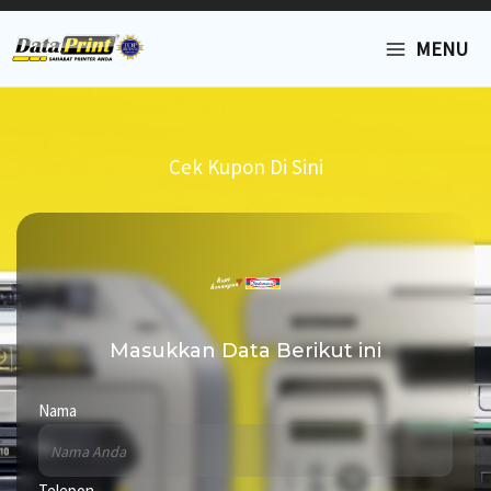
Lewati
MAIN
ke
MENU
konten
MENU
Cek Kupon Di Sini
Masukkan Data Berikut ini
Nama
Telepon