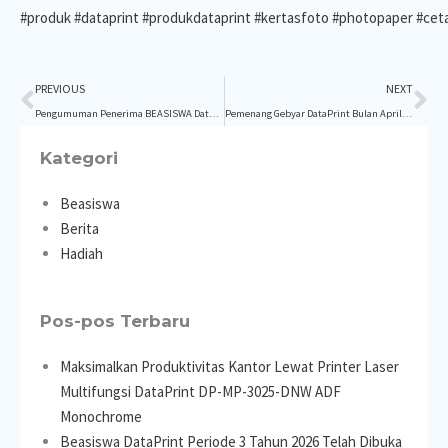
#produk
#dataprint
#produkdataprint
#kertasfoto
#photopaper
#cet
Prev
Ne
PREVIOUS
NEXT
Pengumuman Penerima BEASISWA DataPrint Periode 1 Tahun 2022
Pemenang Gebyar DataPrint Bulan April – Juni 2022
Kategori
Beasiswa
Berita
Hadiah
Pos-pos Terbaru
Maksimalkan Produktivitas Kantor Lewat Printer Laser
Multifungsi DataPrint DP-MP-3025-DNW ADF
Monochrome
Beasiswa DataPrint Periode 3 Tahun 2026 Telah Dibuka