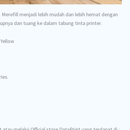
. Merefill menjadi lebih mudah dan lebih hemat dengan
utupnya dan tuang ke dalam tabung tinta printer.
 Yellow
ries.
 atau melalui Official store DataPrint yang terdapat di :