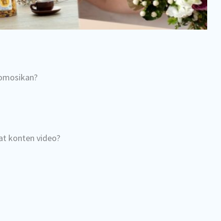
omosikan?
t konten video?