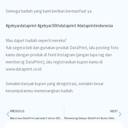
Semoga hadiah yang kami berikan bermanfaat ya.
#gebyardataprint
#gebyar30thdataprint
#dataprintindonesia
Mau dapet hadiah seperti mereka?
Yuk segera beli dan gunakan produk DataPrint, lalu posting foto
kamu dengan produk di feed Instagram (jangan lupa tag dan
mention ig DataPrint), lalu registrasikan kupon kamu di
www.dataprint.co.id
Semakin banyak kupon yang diregistrasi, semakin besar
kesempatanmu memenangkan hadiah.
Prev
Ne
PREVIOUS
NEXT
Beasiswa DataPrint periode 2 tahun 2022 telah dibuka
Pemenang Gebyar DataPrint Bulan Oktober – Desember 2022