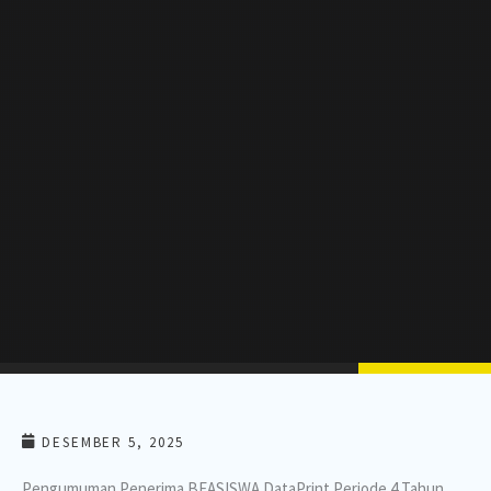
DESEMBER 5, 2025
Pengumuman Penerima BEASISWA DataPrint Periode 4 Tahun