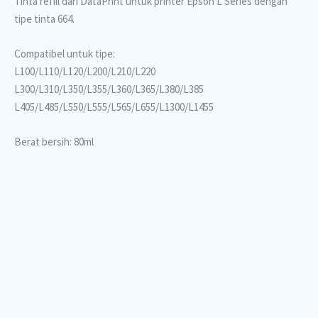
Tinta refill dari DataPrint untuk printer Epson L Series dengan
tipe tinta 664.
Compatibel untuk tipe:
L100/L110/L120/L200/L210/L220
L300/L310/L350/L355/L360/L365/L380/L385
L405/L485/L550/L555/L565/L655/L1300/L1455
Berat bersih: 80ml