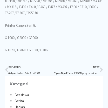
MP198 / MP218 / MP228 / MP285 / MP450 / MP460 / MP476 / MX308
/ MX318 / E400 / E410 / E460 / E477 / MX497 / E500 / E510 / E600 /
TS207 /TS307 / TS5370
Printer Canon Seri G:
G 1000 / G2000 / G3000
G 1020 / G2020 / G3020 / G3060
Prev
Ne
PREVIOUS
NEXT
Gebyar Hadiah DataPrint 2021
Tipe – Tipe Printer EPSON yang dapat menggunakan tinta refill DataPrint
Kategori
Beasiswa
Berita
Hadiah