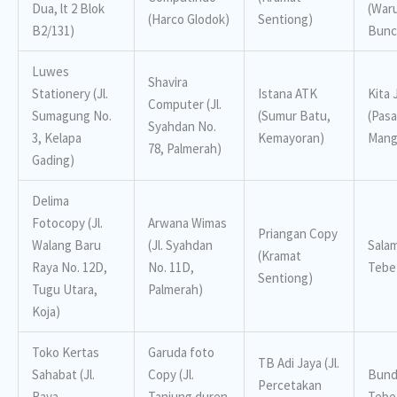
Dua, lt 2 Blok
(War
(Harco Glodok)
Sentiong)
B2/131)
Bunc
Luwes
Shavira
Stationery (Jl.
Istana ATK
Kita 
Computer (Jl.
Sumagung No.
(Sumur Batu,
(Pasa
Syahdan No.
3, Kelapa
Kemayoran)
Mang
78, Palmerah)
Gading)
Delima
Fotocopy (Jl.
Arwana Wimas
Priangan Copy
Walang Baru
(Jl. Syahdan
Salam
(Kramat
Raya No. 12D,
No. 11D,
Tebe
Sentiong)
Tugu Utara,
Palmerah)
Koja)
Toko Kertas
Garuda foto
TB Adi Jaya (Jl.
Sahabat (Jl.
Copy (Jl.
Bund
Percetakan
Raya
Tanjung duren
Tebe