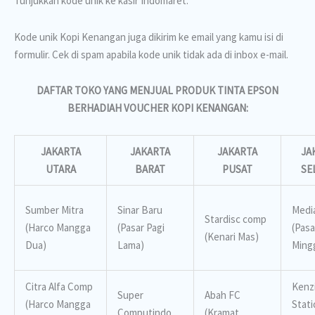
Tunjukkan kode unik ke kasir Indomaret.
Kode unik Kopi Kenangan juga dikirim ke email yang kamu isi di
formulir. Cek di spam apabila kode unik tidak ada di inbox e-mail.
DAFTAR TOKO YANG MENJUAL PRODUK TINTA EPSON
BERHADIAH VOUCHER KOPI KENANGAN:
JAKARTA
JAKARTA
JAKARTA
JA
UTARA
BARAT
PUSAT
SE
Sumber Mitra
Sinar Baru
Media
Stardisc comp
(Harco Mangga
(Pasar Pagi
(Pasa
(Kenari Mas)
Dua)
Lama)
Ming
Citra Alfa Comp
Kenz
Super
Abah FC
(Harco Mangga
Stati
Computindo
(Kramat