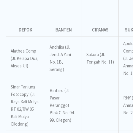
DEPOK
BANTEN
CIPANAS
SUK
Apol
Andhika (Jl.
Alathea Comp
Comp
Jend. A Yani
Sakura (Jl.
(Jl. Kelapa Dua,
(Jl. J
No. 1B,
Tengah No. 11)
Akses UI)
Ahma
Serang)
No. 1
Sinar Tanjung
Bintaro (Jl.
Fotocopy (Jl.
Pasar
RNY (
Raya Kali Mulya
Keranggot
Ahma
RT 02/RW 05
Blok C No. 94-
No. 2
Kali Mulya
99, Cilegon)
Cilodong)