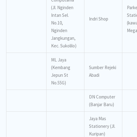
(Jl. Nginden
Park
Intan Sel.
Stati
Indri Shop
No.10,
(kaw
Nginden
Mega
Jangkungan,
Kec. Sukolilo)
ML Jaya
(Kembang
Sumber Rejeki
Jepun St
Abadi
No.55G)
DN Computer
(Banjar Baru)
Jaya Mas
Stationery (Jl.
Kuripan)