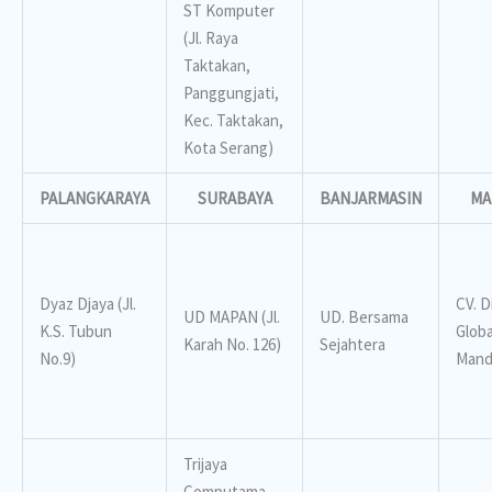
ST Komputer
(Jl. Raya
Taktakan,
Panggungjati,
Kec. Taktakan,
Kota Serang)
PALANGKARAYA
SURABAYA
BANJARMASIN
MA
Dyaz Djaya (Jl.
CV. 
UD MAPAN (Jl.
UD. Bersama
K.S. Tubun
Globa
Karah No. 126)
Sejahtera
No.9)
Mandi
Trijaya
Computama