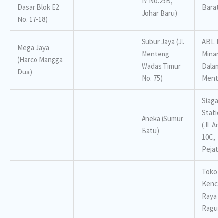
IV No.25B,
Dasar Blok E2
Bara
Johar Baru)
No. 17-18)
Subur Jaya (Jl.
ABL P
Mega Jaya
Menteng
Mina
(Harco Mangga
Wadas Timur
Dala
Dua)
No. 75)
Ment
Siaga
Stati
Aneka (Sumur
(Jl. A
Batu)
10C,
Peja
Toko
Kenca
Raya
Ragu