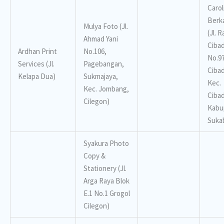
Carol
Berk
Mulya Foto (Jl.
(Jl. 
Ahmad Yani
Ciba
Ardhan Print
No.106,
No.97
Services (Jl.
Pagebangan,
Ciba
Kelapa Dua)
Sukmajaya,
Kec.
Kec. Jombang,
Ciba
Cilegon)
Kabu
Suka
Syakura Photo
Copy &
Stationery (Jl.
Arga Raya Blok
E.1 No.1 Grogol
Cilegon)