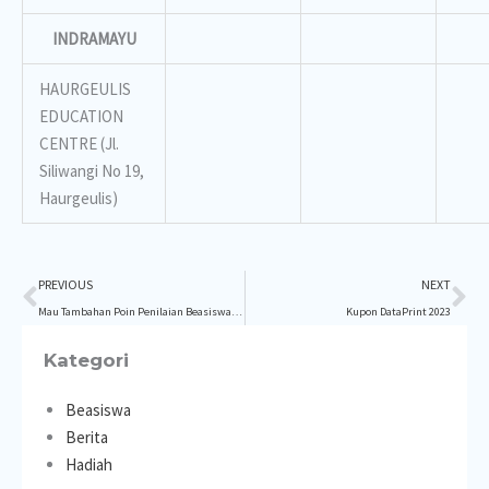
INDRAMAYU
HAURGEULIS
EDUCATION
CENTRE (Jl.
Siliwangi No 19,
Haurgeulis)
Prev
Ne
PREVIOUS
NEXT
Mau Tambahan Poin Penilaian Beasiswa?, Ikuti TWIBBON Beasiswa DataPrint.
Kupon DataPrint 2023
Kategori
Beasiswa
Berita
Hadiah