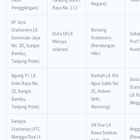
Negara)
Penggilingan)
Raya No. 1 C)
AY Jaya
Stationery (Jl.
Bintang
Duta 18 (Jl.
Srikan
Gorontalo Jaya
Stationery
Meruya
Prof 
No. 2D, Sungai
(Bendungan
selatan)
Kuni
Bambu,
Hilir)
Tanjung Priok)
Agung FC (Jl.
Berkah (Jl. KH
Duta
Enim Raya No.
Agus Salim No.
Stati
22, Sungai
55, Kebon
(Jl. 
Bambu,
Sirih,
Ming
Tanjung Priok)
Menteng)
Sanjaya
3N Star (Jl.
Stationary (ITC
Angg
Rawa Selatan
Mangga Dua Lt.
(Pasa