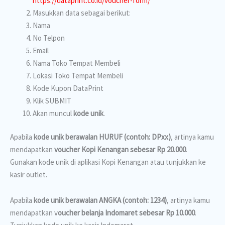
https://dataprint.co.id/voucher-form/
Masukkan data sebagai berikut:
Nama
No Telpon
Email
Nama Toko Tempat Membeli
Lokasi Toko Tempat Membeli
Kode Kupon DataPrint
Klik SUBMIT
Akan muncul
kode unik
.
Apabila
kode unik berawalan HURUF (contoh: DPxx)
, artinya kamu
mendapatkan
voucher Kopi Kenangan sebesar Rp 20.000
.
Gunakan kode unik di aplikasi Kopi Kenangan atau tunjukkan ke
kasir outlet.
Apabila
kode unik berawalan
ANGKA (contoh: 1234)
, artinya kamu
mendapatkan v
oucher belanja Indomaret sebesar Rp 10.000
.