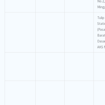
No.2,
Ming
Tulip
Stati
(Pasa
Barat
Dasa
AKS 