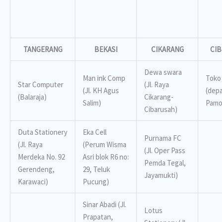
TANGERANG
BEKASI
CIKARANG
CIB
Dewa swara
Man ink Comp
Toko
Star Computer
(Jl. Raya
(Jl. KH Agus
(dep
(Balaraja)
Cikarang-
Salim)
Pamo
Cibarusah)
Duta Stationery
Eka Cell
Purnama FC
(Jl. Raya
(Perum Wisma
(Jl. Oper Pass
Merdeka No. 92
Asri blok R6 no:
Pemda Tegal,
Gerendeng,
29, Teluk
Jayamukti)
Karawaci)
Pucung)
Sinar Abadi (Jl.
Lotus
Prapatan,