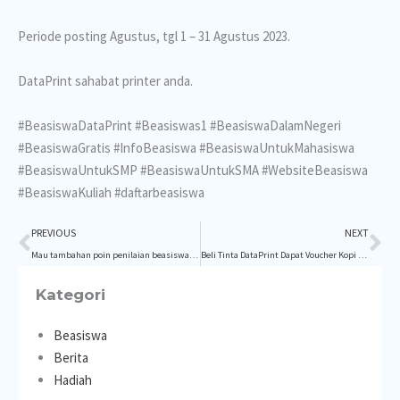
Periode posting Agustus, tgl 1 – 31 Agustus 2023.
DataPrint sahabat printer anda.
#BeasiswaDataPrint
#Beasiswas1
#BeasiswaDalamNegeri
#BeasiswaGratis
#InfoBeasiswa
#BeasiswaUntukMahasiswa
#BeasiswaUntukSMP
#BeasiswaUntukSMA
#WebsiteBeasiswa
#BeasiswaKuliah
#daftarbeasiswa
Prev
Ne
PREVIOUS
NEXT
Mau tambahan poin penilaian beasiswa?, ikuti TWIBBON Beasiswa DataPrint.
Beli Tinta DataPrint Dapat Voucher Kopi Kenangan Atau Indomaret
Kategori
Beasiswa
Berita
Hadiah