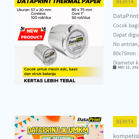
BERITA
DataPrint 
Cocok bagi
Dapat digu
No antrian, 
80x75mm : 
Diameter ke
MEI 12, 202
BERITA
kompetisi