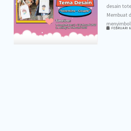
desain tot
Membuat de
menyimbolk
FEBRUARI 6
BERITA
Pemenang 
Segera lak
@dataprint
bermanfaat
#gebyardat