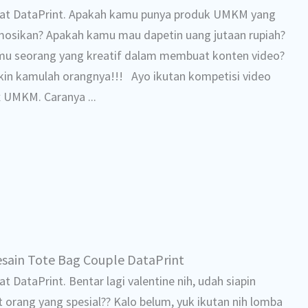
at DataPrint. Apakah kamu punya produk UMKM yang
osikan? Apakah kamu mau dapetin uang jutaan rupiah?
u seorang yang kreatif dalam membuat konten video?
in kamulah orangnya!!! Ayo ikutan kompetisi video
x UMKM. Caranya ...
ain Tote Bag Couple DataPrint
t DataPrint. Bentar lagi valentine nih, udah siapin
t orang yang spesial?? Kalo belum, yuk ikutan nih lomba