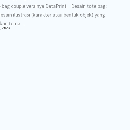
e bag couple versinya DataPrint. Desain tote bag:
sain ilustrasi (karakter atau bentuk objek) yang
an tema ...
, 2023
Gebyar DataPrint Bulan Juli – september 2022
ukan konfirmasi pemenang melalui DM Instagram
indonesia. Semoga hadiah yang kami berikan
 ya.
aprint #gebyar30thdataprint #dataprintindonesia Mau