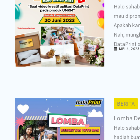
Halo sahab
mau diprom
Apakah kam
Nah, mungk
DataPrint 
MEI 4, 2023
BERITA
Lomba Des
Halo sahaba
hadiah bua