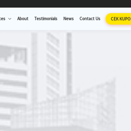
ces
About
Testimonials
News
Contact Us
CEK KUPO