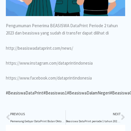
Pengumuman Penerima BEASISWA DataPrint Periode 2 tahun
2023 dan beasiswa yang sudah di transfer dapat dilihat di
http://beasiswadataprint.com/news/
https://www.instagram.com/dataprintindonesia
https://www.facebook.com/dataprintindonesia
#BeasiswaDataPrint
#Beasiswas1
#BeasiswaDalamNegeri
#BeasiswaG
Prev
Ne
PREVIOUS
NEXT
Pemenang Gebyar DataPrint Bulan Oktober – Desember 2022
Beasiswa DataPrint periode 1 tahun 2023 telah dibuka.