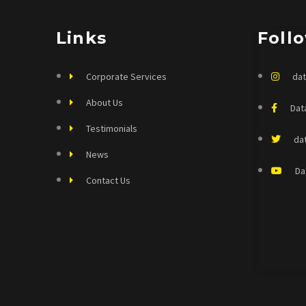
Links
Foll
Corporate Services
dat
About Us
Dat
Testimonials
da
News
Da
Contact Us