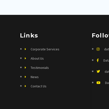
Links
Foll
Corporate Services
dat
About Us
Dat
Testimonials
da
News
Da
Contact Us