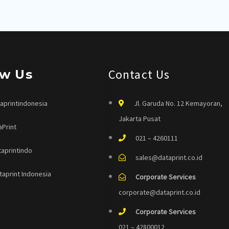
Contact Us
ow Us
aprintindonesia
Jl. Garuda No. 12 Kemayoran,
Jakarta Pusat
aPrint
021 – 4260111
taprintindo
sales@dataprint.co.id
taprint Indonesia
Corporate Services
corporate@dataprint.co.id
Corporate Services
021 – 42800012